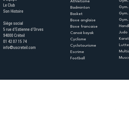
Gym. 
Athletisme
Le Club
Gym. 
Badminton
Son Histoire
Gym.
Basket
Gym. 
Boxe anglaise
Siège social
Handb
Boxe francaise
5 rue d'Estienne d'Orves
Judo
Canoë kayak
94000 Créteil
Kara
Cyclisme
01 42 07 15 74
Lutte
Cyclotourisme
info@uscreteil.com
Multi
Escrime
Muscu
Football
Espace club
Offres d'emploi