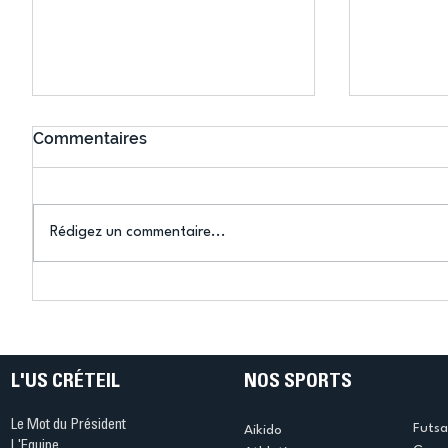
Commentaires
Rédigez un commentaire...
Connaissez-vous le Dark
L’US Crét
Ping ? Quand le tennis de
termine 
table s'illumine à Créteil !
beauté !
L'US CRÉTEIL
NOS SPORTS
Le Mot du Président
Futsa
Aikido
L'Equipe