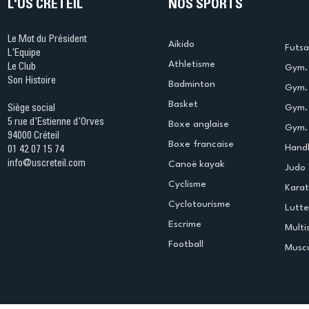
L'US CRÉTEIL
NOS SPORTS
Le Mot du Président
Aikido
Futsa
L'Equipe
Athletisme
Le Club
Gym. 
Son Histoire
Badminton
Gym. 
Basket
Gym.
Siège social
5 rue d'Estienne d'Orves
Boxe anglaise
Gym. 
94000 Créteil
Boxe francaise
Handb
01 42 07 15 74
info@uscreteil.com
Canoë kayak
Judo
Cyclisme
Kara
Cyclotourisme
Lutte
Escrime
Multi
Football
Muscu