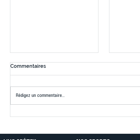
Commentaires
Rédigez un commentaire...
Connaissez-vous le Dark
L’US Crét
Ping ? Quand le tennis de
termine 
table s'illumine à Créteil !
beauté !