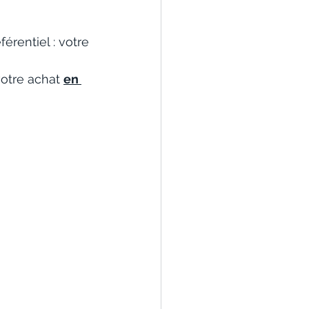
érentiel : votre 
votre achat 
en 