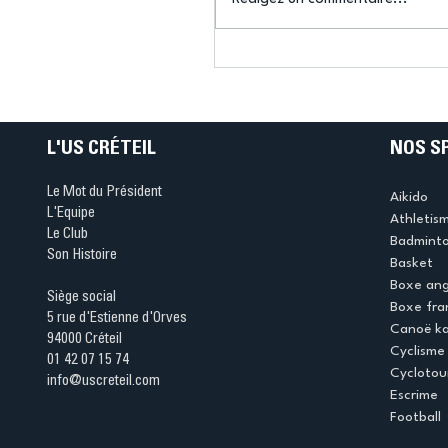
Connaissez-vous le Dar
Ping ? Quand le tennis d
table s'illumine à Créteil 
L'US CRÉTEIL
NOS S
Le Mot du Président
Aikido
L'Equipe
Athletis
Le Club
Badmint
Son Histoire
Basket
Boxe ang
Siège social
Boxe fra
5 rue d'Estienne d'Orves
Canoë k
94000 Créteil
Cyclisme
01 42 07 15 74
Cyclotou
info@uscreteil.com
Escrime
Football