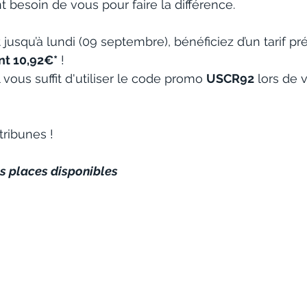
ont besoin de vous pour faire la différence.
usqu’à lundi (09 septembre), bénéficiez d’un tarif préf
t 10,92€*
 !
il vous suffit d'utiliser le code promo 
USCR92
 lors de 
tribunes !
es places disponibles