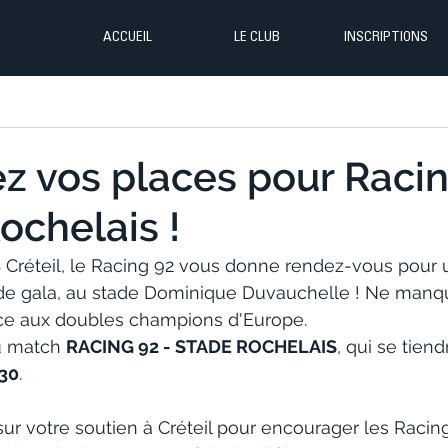
ACCUEIL
LE CLUB
INSCRIPTIONS
z vos places pour Raci
ochelais !
S Créteil, le Racing 92 vous donne rendez-vous pour
de gala, au stade Dominique Duvauchelle ! Ne manq
ace aux doubles champions d'Europe.
u match 
RACING 92 - STADE ROCHELAIS
, qui se tiend
30
.
r votre soutien à Créteil pour encourager les Raci