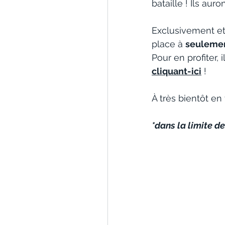
bataille ! Ils aur
Exclusivement et j
place à 
seulemen
Pour en profiter, 
cliquant-ici
 !
À très bientôt en 
*dans la limite d