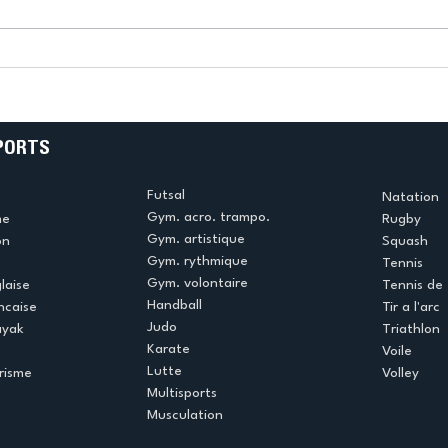
k
L’US Créteil Tir à l’Arc
e
termine la saison en
!
beauté !
PORTS
Futsal
Natation
Gym. acro. trampo.
me
Rugby
Gym. artistique
on
Squash
Gym. rythmique
Tennis
Gym. volontaire
laise
Tennis de 
Handball
ncaise
Tir a l'arc
Judo
ayak
Triathlon
Karate
Voile
Lutte
risme
Volley
Multisports
Musculation