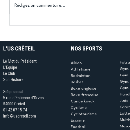
Rédigez un commentaire...
Connaissez-vous le Dark
L’US Crét
Ping ? Quand le tennis de
termine 
table s'illumine à Créteil !
beauté !
L'US CRÉTEIL
NOS SPORTS
Le Mot du Président
Futsa
Aikido
L'Equipe
Gym. 
Athletisme
Le Club
Gym. 
Badminton
Son Histoire
Gym.
Basket
Gym. 
Boxe anglaise
Siège social
Handb
Boxe francaise
5 rue d'Estienne d'Orves
Judo
Canoë kayak
94000 Créteil
Kara
Cyclisme
01 42 07 15 74
Lutte
Cyclotourisme
info@uscreteil.com
Multi
Escrime
Muscu
Football