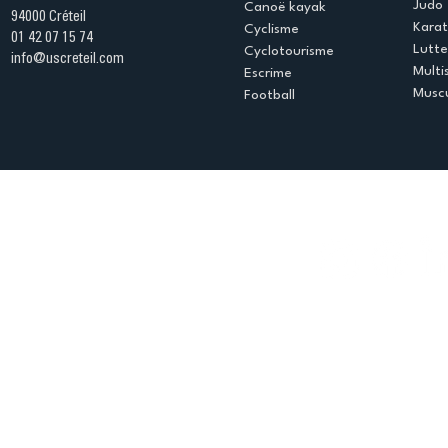
Judo
Canoë kayak
94000 Créteil
Kara
Cyclisme
01 42 07 15 74
Lutte
Cyclotourisme
info@uscreteil.com
Multi
Escrime
Muscu
Football
Espace club
Offres d'emploi