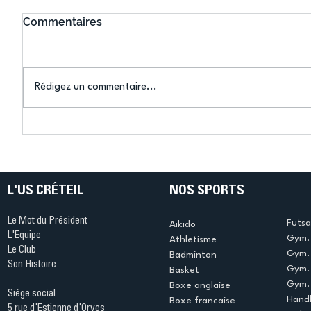
Commentaires
Rédigez un commentaire...
Connaissez-vous le Dark
L’US Crét
Ping ? Quand le tennis de
termine 
table s'illumine à Créteil !
beauté !
L'US CRÉTEIL
NOS SPORTS
Le Mot du Président
Futsa
Aikido
L'Equipe
Gym. 
Athletisme
Le Club
Gym. 
Badminton
Son Histoire
Gym.
Basket
Gym. 
Boxe anglaise
Siège social
Handb
Boxe francaise
5 rue d'Estienne d'Orves