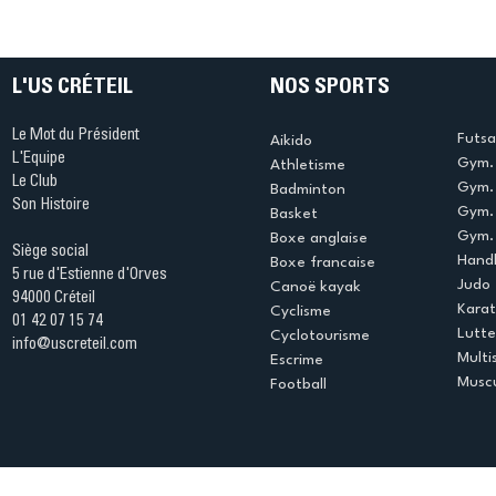
l’US Créteil face à Pau
Handball
Billère (37-46)
l’invinci
Caen
L'US CRÉTEIL
NOS SPORTS
Le Mot du Président
Futsa
Aikido
L'Equipe
Gym. 
Athletisme
Le Club
Gym. 
Badminton
Son Histoire
Gym.
Basket
Gym. 
Boxe anglaise
Siège social
Handb
Boxe francaise
5 rue d'Estienne d'Orves
Judo
Canoë kayak
94000 Créteil
Kara
Cyclisme
01 42 07 15 74
Lutte
Cyclotourisme
info@uscreteil.com
Multi
Escrime
Muscu
Football