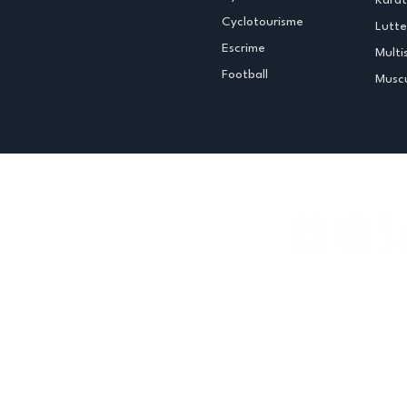
Kara
Cyclotourisme
Lutte
Escrime
Multi
Football
Muscu
Espace club
Offres d'emploi