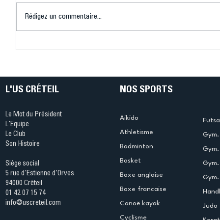
Rédigez un commentaire...
Connaissez-vous le Dark
L’US Crét
Ping ? Quand le tennis de
termine 
table s'illumine à Créteil !
beauté !
L'US CRÉTEIL
NOS SPORTS
Le Mot du Président
Aikido
Futsa
L'Equipe
Athletisme
Le Club
Gym. 
Son Histoire
Badminton
Gym. 
Basket
Gym.
Siège social
5 rue d'Estienne d'Orves
Boxe anglaise
Gym. 
94000 Créteil
Boxe francaise
Handb
01 42 07 15 74
info@uscreteil.com
Canoë kayak
Judo
Cyclisme