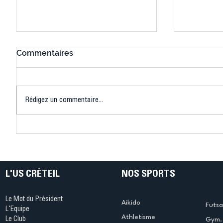
Commentaires
Rédigez un commentaire...
Connaissez-vous le Dark
L’US Crét
Ping ? Quand le tennis de
termine 
table s'illumine à Créteil !
beauté !
L'US CRÉTEIL
NOS SPORTS
Le Mot du Président
Aikido
Futsa
L'Equipe
Athletisme
Le Club
Gym. 