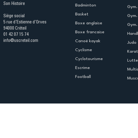
Son Histoire
Badminton
Gym. 
Basket
Gym.
Siège social
5 rue d'Estienne d'Orves
Boxe anglaise
Gym. 
94000 Créteil
Boxe francaise
Handb
01 42 07 15 74
info@uscreteil.com
Canoë kayak
Judo
Cyclisme
Kara
Cyclotourisme
Lutte
Escrime
Multi
Football
Muscu
Espace club
Offres d'emploi