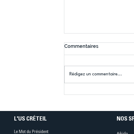
Commentaires
Rédigez un commentaire...
Connaissez-vous le Dar
Ping ? Quand le tennis d
table s'illumine à Créteil 
L'US CRÉTEIL
NOS S
Le Mot du Président
Aikido