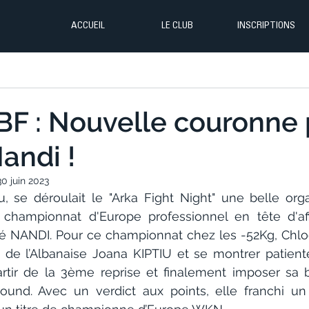
ACCUEIL
LE CLUB
INSCRIPTIONS
BF : Nouvelle couronne
andi !
30 juin 2023
 se déroulait le "Arka Fight Night" une belle orga
championnat d'Europe professionnel en tête d'aff
oé NANDI. Pour ce championnat chez les -52Kg, Chl
té de l’Albanaise Joana KIPTIU et se montrer patiente
tir de la 3ème reprise et finalement imposer sa b
ound. Avec un verdict aux points, elle franchi un