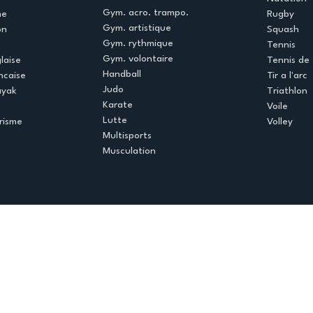
Gym. acro. trampo.
me
Rugby
Gym. artistique
on
Squash
Gym. rythmique
Tennis
Gym. volontaire
laise
Tennis de 
Handball
ncaise
Tir a l'arc
Judo
ayak
Triathlon
Karate
Voile
Lutte
risme
Volley
Multisports
Musculation