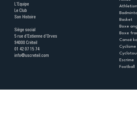
L'Equipe
Athletis
Le Club
Badmint
Son Histoire
Basket
Boxe ang
Siège social
Boxe fra
5 rue d'Estienne d'Orves
Canoë k
94000 Créteil
Cyclisme
01 42 07 15 74
Cyclotou
info@uscreteil.com
Escrime
Football
Espace club
Offres d'emploi