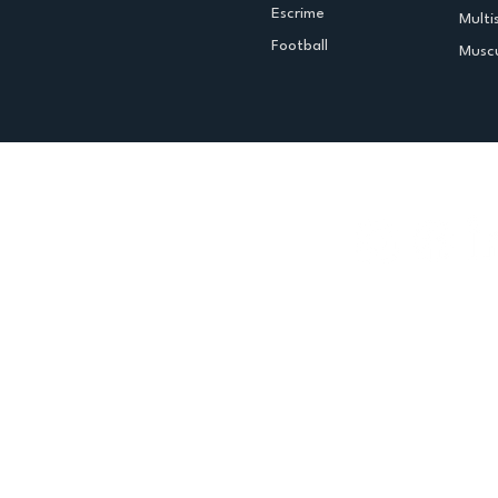
Escrime
Multi
Football
Muscu
Espace club
Offres d'emploi