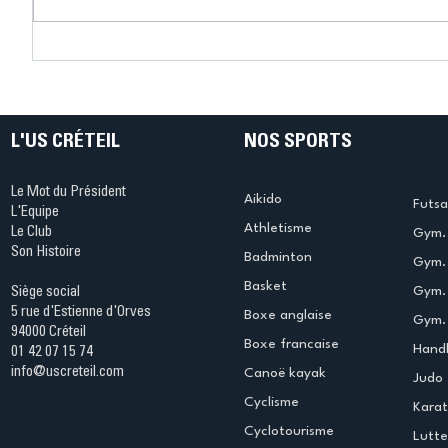
Connaissez-vous le Dark
L’US Crét
Ping ? Quand le tennis de
termine 
table s'illumine à Créteil !
beauté !
L'US CRÉTEIL
NOS SPORTS
Le Mot du Président
Aikido
Futsa
L'Equipe
Athletisme
Le Club
Gym. 
Son Histoire
Badminton
Gym. 
Basket
Gym.
Siège social
5 rue d'Estienne d'Orves
Boxe anglaise
Gym. 
94000 Créteil
Boxe francaise
Handb
01 42 07 15 74
info@uscreteil.com
Canoë kayak
Judo
Cyclisme
Kara
Cyclotourisme
Lutte