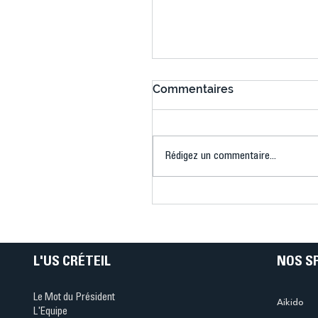
Commentaires
Rédigez un commentaire...
Connaissez-vous le Dar
Ping ? Quand le tennis d
table s'illumine à Créteil 
L'US CRÉTEIL
NOS S
Le Mot du Président
Aikido
L'Equipe