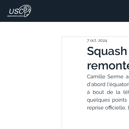
7 oct. 2024
Squash 
remonté
Camille Serme a 
d'abord l'équato
à bout de la tê
quelques points g
reprise officiell