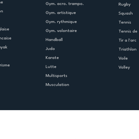
me
Gym. acro. trampo.
Rugby
on
Gym. artistique
Squash
Gym. rythmique
Tennis
laise
Gym. volontaire
Tennis de 
ncaise
Handball
Tir a l'arc
ayak
Judo
Triathlon
Karate
Voile
risme
Lutte
Volley
Multisports
Musculation