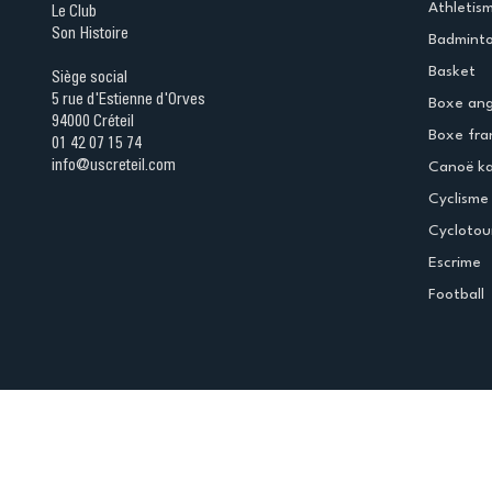
Athletis
Le Club
Son Histoire
Badmint
Basket
Siège social
5 rue d'Estienne d'Orves
Boxe ang
94000 Créteil
Boxe fra
01 42 07 15 74
info@uscreteil.com
Canoë k
Cyclisme
Cyclotou
Escrime
Football
Espace club
Offres d'emploi