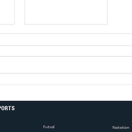
k
L’US Créteil Tir à l’Arc
e
termine la saison en
!
beauté !
PORTS
Futsal
Natation