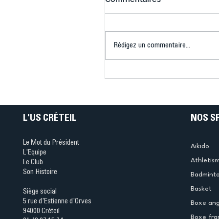
Rédigez un commentaire...
US Créteil Squash : Laur
Baltayan, vice-
championne d’Europe p
équipes avec les Bleues
L'US CRÉTEIL
NOS S
Le Mot du Président
Aikido
L'Equipe
Athletis
Le Club
Son Histoire
Badmint
Basket
Siège social
5 rue d'Estienne d'Orves
Boxe ang
94000 Créteil
Boxe fra