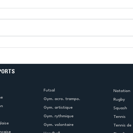
en
L’US Créteil Squash
arrache son maintien au
ar
terme d’un scénario
renversant
PORTS
Futsal
Natation
me
Gym. acro. trampo.
Rugby
on
Gym. artistique
Squash
Gym. rythmique
Tennis
laise
Gym. volontaire
Tennis de 
ncaise