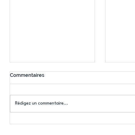
Commentaires
Rédigez un commentaire...
Connaissez-vous le Dark
L’US Crét
Ping ? Quand le tennis de
termine 
table s'illumine à Créteil !
beauté !