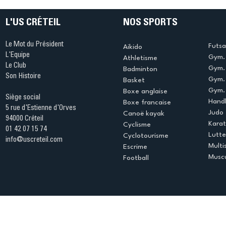
L'US CRÉTEIL
NOS SPORTS
Le Mot du Président
Futsa
Aikido
L'Equipe
Gym. 
Athletisme
Le Club
Gym. 
Badminton
Son Histoire
Gym.
Basket
Gym. 
Boxe anglaise
Siège social
Handb
Boxe francaise
5 rue d'Estienne d'Orves
Judo
Canoë kayak
94000 Créteil
Kara
Cyclisme
01 42 07 15 74
Lutte
Cyclotourisme
info@uscreteil.com
Multi
Escrime
Muscu
Football
Espace club