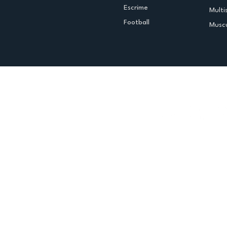
Escrime
Multi
Football
Muscu
Espace club
Offres d'emploi