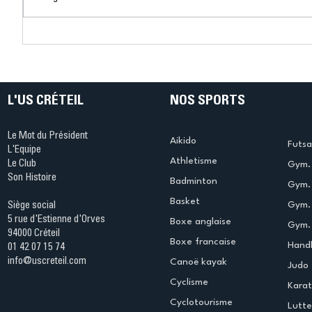
US Créteil Tennis de Table :
US Créte
une remontée
la N1 en 
exceptionnelle pour
assurer le maintien en
Nationale 1
L'US CRÉTEIL
NOS SPORTS
Le Mot du Président
Aikido
Futsa
L'Equipe
Athletisme
Le Club
Gym. 
Son Histoire
Badminton
Gym. 
Basket
Gym.
Siège social
5 rue d'Estienne d'Orves
Boxe anglaise
Gym. 
94000 Créteil
Boxe francaise
Handb
01 42 07 15 74
info@uscreteil.com
Canoë kayak
Judo
Cyclisme
Kara
Cyclotourisme
Lutte