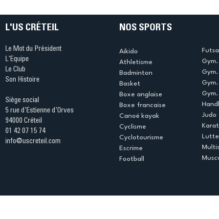
table s'illumine à Créteil !
beauté !
L'US CRÉTEIL
NOS SPORTS
Le Mot du Président
Futsa
Aikido
L'Equipe
Gym. 
Athletisme
Le Club
Gym. 
Badminton
Son Histoire
Gym.
Basket
Gym. 
Boxe anglaise
Siège social
Handb
Boxe francaise
5 rue d'Estienne d'Orves
Judo
Canoë kayak
94000 Créteil
Kara
Cyclisme
01 42 07 15 74
Lutte
Cyclotourisme
info@uscreteil.com
Multi
Escrime
Muscu
Football
Espace club