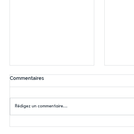
Commentaires
Rédigez un commentaire...
Connaissez-vous le Dark
L’US Crét
Ping ? Quand le tennis de
termine 