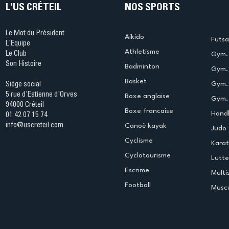
L'US CRÉTEIL
NOS SPORTS
Le Mot du Président
Aikido
Futsa
L'Equipe
Athletisme
Le Club
Gym. 
Son Histoire
Badminton
Gym. 
Basket
Gym.
Siège social
5 rue d'Estienne d'Orves
Boxe anglaise
Gym. 
94000 Créteil
Boxe francaise
Handb
01 42 07 15 74
info@uscreteil.com
Canoë kayak
Judo
Cyclisme
Kara
Cyclotourisme
Lutte
Escrime
Multi
Football
Muscu