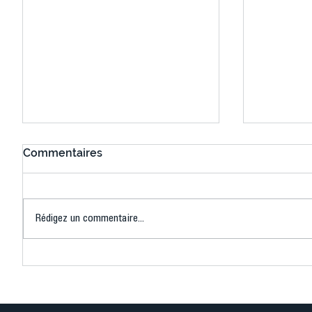
Commentaires
Rédigez un commentaire...
Connaissez-vous le Dark
L’US Crét
Ping ? Quand le tennis de
termine 
table s'illumine à Créteil !
beauté !