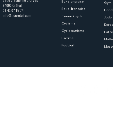
5 rue d'Estienne d'Orves
Boxe anglaise
Gym. 
94000 Créteil
Boxe francaise
Handb
01 42 07 15 74
info@uscreteil.com
Canoë kayak
Judo
Cyclisme
Kara
Cyclotourisme
Lutte
Escrime
Multi
Football
Muscu
Espace club
Offres d'emploi