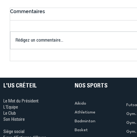
Commentaires
Rédigez un commentaire...
Connaissez-vous le Dark
L’US Crét
Ping ? Quand le tennis de
termine 
table s'illumine à Créteil !
beauté !
L'US CRÉTEIL
NOS SPORTS
Le Mot du Président
Aikido
Futsa
L'Equipe
Athletisme
Le Club
Gym. 
Son Histoire
Badminton
Gym. 
Basket
Gym.
Siège social