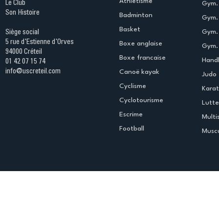
Athletisme
Le Club
Gym. 
Son Histoire
Badminton
Gym. 
Basket
Gym.
Siège social
5 rue d'Estienne d'Orves
Boxe anglaise
Gym. 
94000 Créteil
Boxe francaise
Handb
01 42 07 15 74
info@uscreteil.com
Canoë kayak
Judo
Cyclisme
Kara
Cyclotourisme
Lutte
Escrime
Multi
Football
Muscu
Espace club
Offres d'emploi