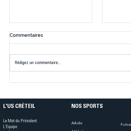
Commentaires
Rédigez un commentaire...
Bélier au cœur des Jeux !
Bélier a
(Denise Huet)
(Didier C
L'US CRÉTEIL
NOS SPORTS
Le Mot du Président
Aikido
Futsa
L'Equipe