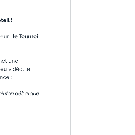
teil !
ur : 
le Tournoi 
met une 
eu vidéo, le 
nce :
dminton débarque 