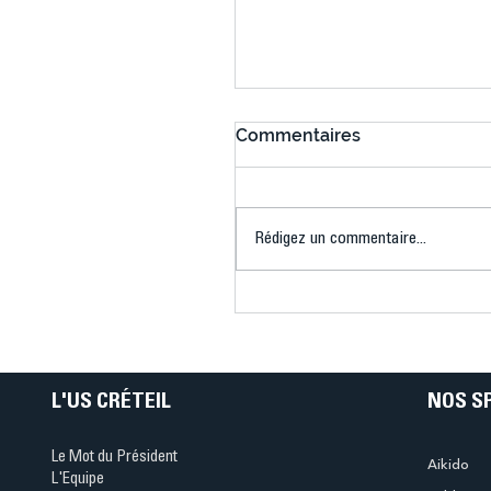
Commentaires
Rédigez un commentaire...
US Créteil Badminton : 
rude journée, mais des
béliers combatifs !
L'US CRÉTEIL
NOS S
Le Mot du Président
Aikido
L'Equipe