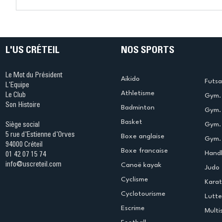
Les inscriptions 2026-2027
Une édit
sont ouvertes…
de la Fêt
progressivement !
au Palai
Oubron
L'US CRÉTEIL
NOS SPORTS
Le Mot du Président
Aikido
Futsa
L'Equipe
Athletisme
Le Club
Gym. 
Son Histoire
Badminton
Gym. 
Basket
Gym.
Siège social
5 rue d'Estienne d'Orves
Boxe anglaise
Gym. 
94000 Créteil
Boxe francaise
Handb
01 42 07 15 74
info@uscreteil.com
Canoë kayak
Judo
Cyclisme
Kara
Cyclotourisme
Lutte
Escrime
Multi