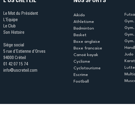
L'US CRÉTEIL
NOS SPORTS
Le Mot du Président
Futsa
Aikido
L'Equipe
Gym. 
Athletisme
Le Club
Gym. 
Badminton
Son Histoire
Gym.
Basket
Gym. 
Boxe anglaise
Siège social
Handb
Boxe francaise
5 rue d'Estienne d'Orves
Judo
Canoë kayak
94000 Créteil
Kara
Cyclisme
01 42 07 15 74
Lutte
Cyclotourisme
info@uscreteil.com
Multi
Escrime
Muscu
Football
Espace club
Offres d'emploi