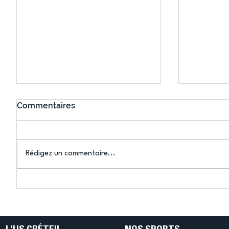
Commentaires
Rédigez un commentaire...
Savate : Éléonore Leclere
Le marra
Messebel au sommet de
l’US Crét
l’Europe
inspiran
Saccoh