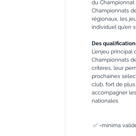
du Championnat Î
Championnats de 
régionaux, les j
individuel qu’en 
Des qualificatio
L’enjeu principal 
Championnats de F
critères, leur per
prochaines sélect
club, fort de pl
accompagner les 
nationales
 ✅ =minima valid