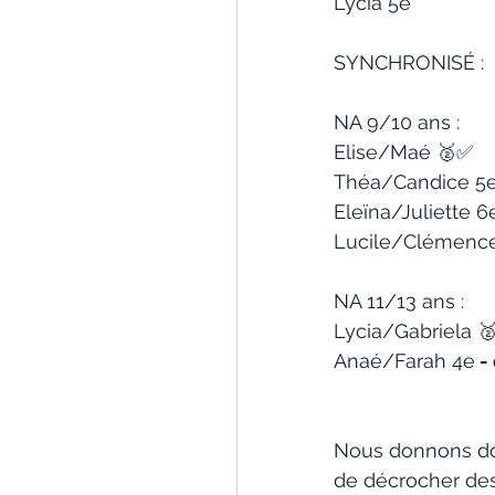
Lycia 5e 
SYNCHRONISÉ : 
NA 9/10 ans : 
Elise/Maé 🥈✅ 
Théa/Candice 5e
Eleïna/Juliette 6
Lucile/Clémence
NA 11/13 ans : 
Lycia/Gabriela 
Anaé/Farah 4e
 -
Nous donnons don
de décrocher des