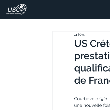
11 févr.
US Crét
prestat
qualifi
de Fra
Courbevoie (92) —
une nouvelle foi