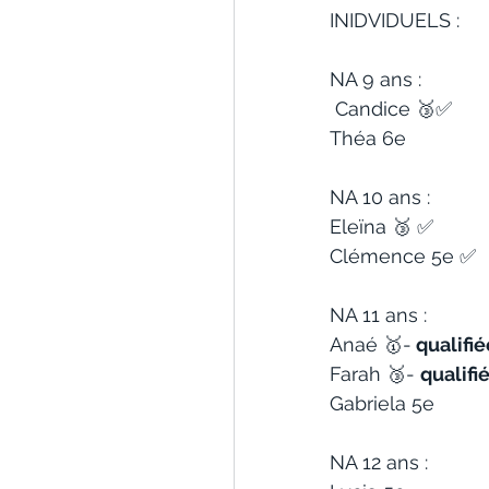
INIDVIDUELS :
NA 9 ans :
 Candice 🥉✅ 
Théa 6e 
NA 10 ans : 
Eleïna 🥉 ✅ 
Clémence 5e ✅ 
NA 11 ans : 
Anaé 🥇-
 qualifi
Farah 🥉- 
qualifi
Gabriela 5e 
NA 12 ans : 