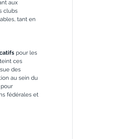
ant aux 
 clubs 
bles, tant en 
catifs
 pour les 
teint ces 
ssue des 
tion au sein du 
 pour 
s fédérales et 