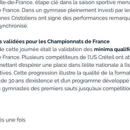
le‑de‑France, étape clé dans la saison sportive men
France. Dans un gymnase pleinement investi par les
eunes Cristoliens ont signé des performances remarqua
synchronisé.
ns validées pour les Championnats de France
de cette journée était la validation des 
minima qualifi
rance. Plusieurs compétiteurs de l’US Créteil ont at
mettant d’espérer une place dans l’élite nationale à l’i
ives. Cette progression illustre la qualité de la forma
us de 30 ans d’existence et d’un programme développé
gymnastes des premiers sauts jusqu’aux compétition
és une fois 