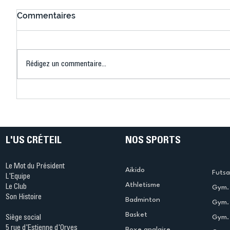
Commentaires
Rédigez un commentaire...
Bélier au cœur des Jeux !
Bélier a
(Denise Huet)
(Didier C
L'US CRÉTEIL
NOS SPORTS
Le Mot du Président
Aikido
Futsa
L'Equipe
Athletisme
Le Club
Gym. 
Son Histoire
Badminton
Gym. 
Basket
Gym.
Siège social
5 rue d'Estienne d'Orves
Boxe anglaise