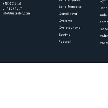
Gym. 
94000 Créteil
Boxe francaise
Handb
01 42 07 15 74
info@uscreteil.com
Canoë kayak
Judo
Cyclisme
Kara
Cyclotourisme
Lutte
Escrime
Multi
Football
Muscu
Espace club
Offres d'emploi