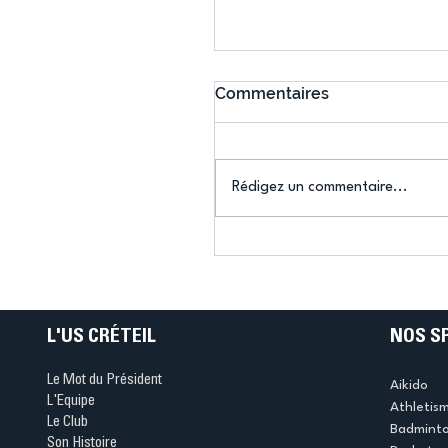
Commentaires
Rédigez un commentaire...
Connaissez-vous le Dar
Ping ? Quand le tennis d
table s'illumine à Créteil 
L'US CRÉTEIL
NOS S
Le Mot du Président
Aikido
L'Equipe
Athletis
Le Club
Badmint
Son Histoire