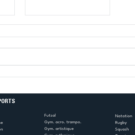
k
L’US Créteil Tir à l’Arc
e
termine la saison en
!
beauté !
PORTS
Futsal
Natation
Gym. acro. trampo.
me
Rugby
Gym. artistique
on
Squash