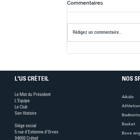
Commentaires
Rédigez un commentaire...
Cécile Hernandez :
symbole de force et de
persévérance à l’US Crét
L'US CRÉTEIL
NOS S
Le Mot du Président
Aikido
L'Equipe
Athletis
Le Club
Son Histoire
Badmint
Basket
Siège social
5 rue d'Estienne d'Orves
Boxe ang
94000 Créteil