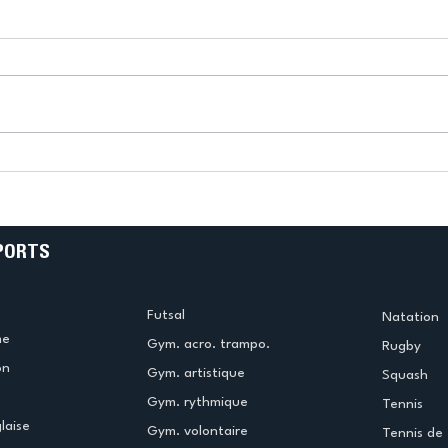
Coupe du Monde à Hong
Kong : les cristoliens de
eil
l'US Créteil Cyclisme
ramènent des médailles !
PORTS
Futsal
Natation
me
Gym. acro. trampo.
Rugby
on
Gym. artistique
Squash
Gym. rythmique
Tennis
laise
Gym. volontaire
Tennis de 