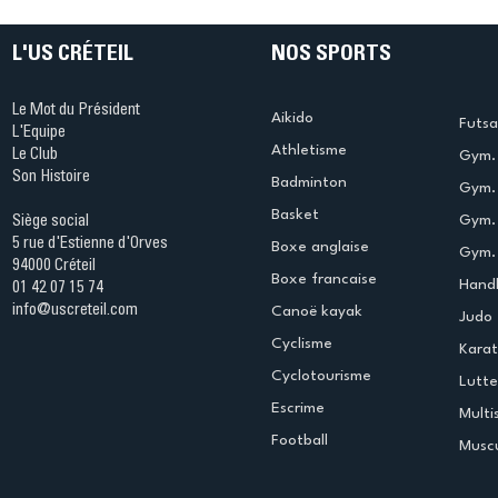
L'US CRÉTEIL
NOS SPORTS
Le Mot du Président
Aikido
Futsa
L'Equipe
Athletisme
Le Club
Gym. 
Son Histoire
Badminton
Gym. 
Basket
Gym.
Siège social
5 rue d'Estienne d'Orves
Boxe anglaise
Gym. 
94000 Créteil
Boxe francaise
Handb
01 42 07 15 74
info@uscreteil.com
Canoë kayak
Judo
Cyclisme
Kara
Cyclotourisme
Lutte
Escrime
Multi
Football
Muscu