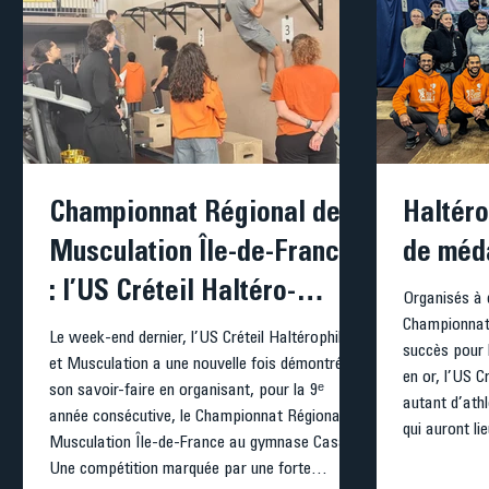
Championnat Régional de
Haltéro
Musculation Île-de-France
de méda
: l’US Créteil Haltéro-
Organisés à 
Championnats
Muscu à l’honneur
Le week-end dernier, l’US Créteil Haltérophilie
succès pour 
et Musculation a une nouvelle fois démontré
en or, l’US C
son savoir-faire en organisant, pour la 9ᵉ
autant d’ath
année consécutive, le Championnat Régional de
qui auront lie
Musculation Île-de-France au gymnase Casalis.
médaillés : 
Une compétition marquée par une forte
Pennequin O