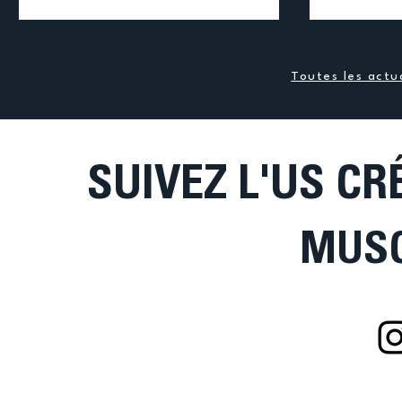
mobilisation et des performances
Céline Penne
remarquables, notamment de la part des
Nicolas Alme
athlètes cristoliens, largement représentés sur
Chiu OR Sen
les podiums. Chez les femmes : SF -60 kg 🥇
Toutes les actua
Sellier Léa (US Créteil HM) SF +60 kg 🥇
Dwernicki
SUIVEZ L'US CR
MUSC