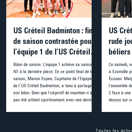
US Créteil Badminton : fin
US Crét
de saison contrastée pour
rude jo
l’équipe 1 de l’US Créteil et
béliers
lancement d’un grand
Bilan de saison. L’équipe 1 achève sa saison de
Ce samedi, n
N1 à la dernière place. En ce point final de la
à Ezanville p
rendez-vous jeunes
saison, Manon Espen, Capitaine de l’Equipe 1
Écouen. Malg
de l'US Créteil Badminton, a tenu à partager
l’ensemble de
son bilan. Bien que l’objectif de maintien n’ait
2 face à une
pas été atteint sportivement avec une dernière
dessus sur c
place au classement, elle souligne sa grande
été disputées
fierté envers un groupe resté soudé et
rien lâché. L’
homogène malgré les aléas d’effectif. Elle tient
irréprochable
à adresser des remerciements tout particuliers
étaient une 
Toutes les actua