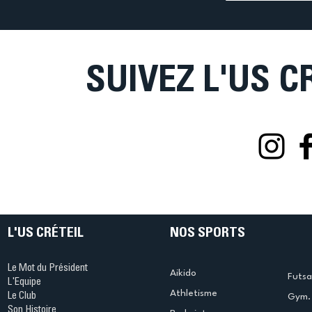
: • À Romain et Vi
pas le temps 
SUIVEZ L'US C
L'US CRÉTEIL
NOS SPORTS
Le Mot du Président
Aikido
Futsa
L'Equipe
Athletisme
Le Club
Gym. 
Son Histoire