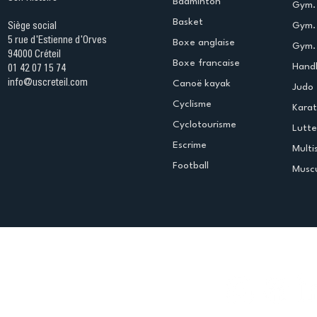
Badminton
Gym. 
Basket
Gym.
Siège social
5 rue d'Estienne d'Orves
Boxe anglaise
Gym. 
94000 Créteil
Boxe francaise
Handb
01 42 07 15 74
info@uscreteil.com
Canoë kayak
Judo
Cyclisme
Kara
Cyclotourisme
Lutte
Escrime
Multi
Football
Muscu
Espace club
Offres d'emploi