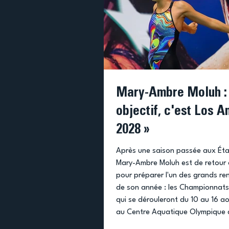
Mary-Ambre Moluh :
objectif, c'est Los A
2028 »
Après une saison passée aux Éta
Mary-Ambre Moluh est de retour 
pour préparer l'un des grands r
de son année : les Championnats
qui se dérouleront du 10 au 16 
au Centre Aquatique Olympique 
Denis. Entre deux entraînements,