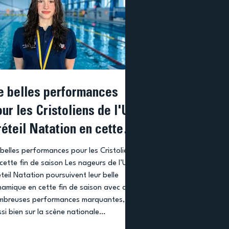
e belles performances
ur les Cristoliens de l'US
éteil Natation en cette
n de saison
belles performances pour les Cristoliens
cette fin de saison Les nageurs de l’US
teil Natation poursuivent leur belle
amique en cette fin de saison avec de
mbreuses performances marquantes,
si bien sur la scène nationale
internationale. Kira sacrée championne