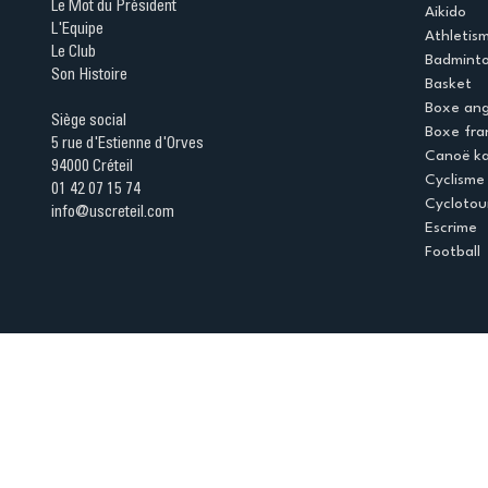
Le Mot du Président
Aikido
L'Equipe
Athletis
Le Club
Badmint
Son Histoire
Basket
Boxe ang
Siège social
Boxe fra
5 rue d'Estienne d'Orves
Canoë k
94000 Créteil
Cyclisme
01 42 07 15 74
Cyclotou
info@uscreteil.com
Escrime
Football
Espace club
Offres d'emploi