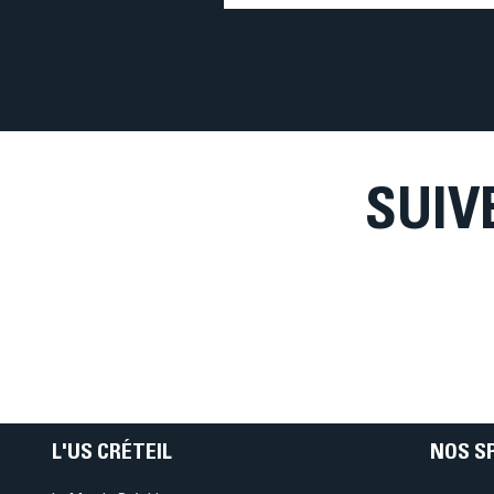
nageuse de l'US Créteil Natation
accordé quelques minutes pour re
son parcours, ses ambitions... et 
de sa carrière. Un objectif clair :
médaille olympique à Los Angeles
SUIV
L'US CRÉTEIL
NOS S