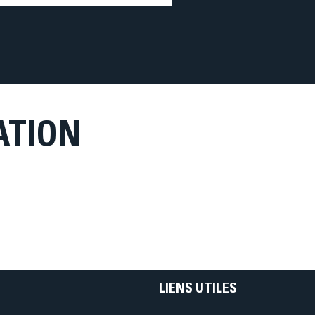
kraine Élite Très belle performance pour
a lors des Championnats d’Ukraine Élite.
nageuse cristolienne a porté haut les
leurs du club avec une compétition de
s haut niveau : 🥇 Champion
ATION
LIENS UTILES