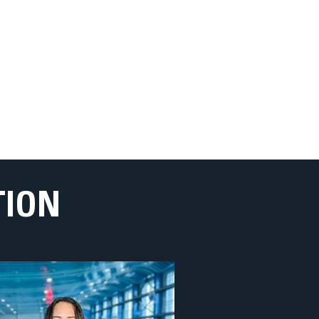
m
TION