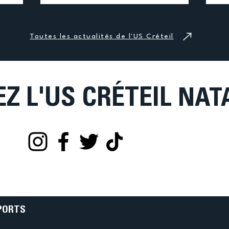
 nous a
inscriptions. Cette évolution nous
d’U
venir sur
permettra d'offrir à tous nos adhérents un
Kir
la suite
parcours d'inscription plus simple, plus
La 
Toutes les actualités de l'US Créteil
 une
sécurisé et plus pratique. La mise en place
cou
 S
de ce nouvel outil nécessite toutefois un im
trè
EZ L'US CRÉTEIL
NAT
PORTS