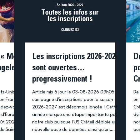
 « Mon
Les inscriptions 2026-2027
D
ngeles
sont ouvertes…
po
progressivement !
Cr
fi
ts-Unis,
Article mis à jour le 03-08-2026 09h05 La
De 
en France
campagne d'inscriptions pour la saison
en 
endez-vous
2026-2027 est désormais lancée ! Cette
Cré
 d'Europe,
année marque une étape importante pour
dyn
août 2026
notre club puisque l'US Créteil déploie une
no
de Saint-
nouvelle base de données ainsi qu'un
aus
 la
nouveau logiciel de gestion des
qu’