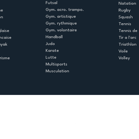
Futsal
Natation
Gym. acro. trampo.
me
Rugby
Gym. artistique
on
Squash
Gym. rythmique
Tennis
Gym. volontaire
laise
Tennis de 
Handball
ncaise
Tir a l'arc
Judo
ayak
Triathlon
Karate
Voile
Lutte
risme
Volley
Multisports
Musculation