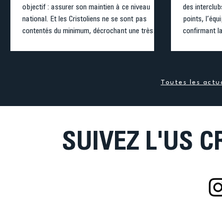
objectif : assurer son maintien à ce niveau
des interclub
national. Et les Cristoliens ne se sont pas
points, l’équ
contentés du minimum, décrochant une très
confirmant la
belle deuxième place avec 41 956 points, dans
dynamique du
une ambiance collective exemplaire. Face à une
général, les 
concurrence relevée, l’équipe cristolienne a
plusieurs épr
démontré toute sa solidarité et sa profondeur
javelot et po
Toutes les actua
d’effectif en étant représent
places au tri
SUIVEZ L'US C