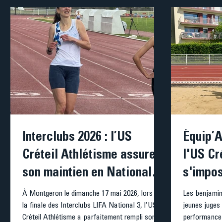
Interclubs 2026 : l’US
Équip’A
Créteil Athlétisme assure
l'US Cr
son maintien en National 3
s'impos
avec une superbe 2ème
le wee
À Montgeron le dimanche 17 mai 2026, lors de
Les benjamin
la finale des Interclubs LIFA National 3, l’US
jeunes juges 
place
Créteil Athlétisme a parfaitement rempli son
performance l