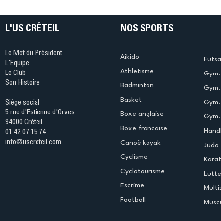
L'US CRÉTEIL
NOS SPORTS
Le Mot du Président
Aikido
Futsa
L'Equipe
Athletisme
Le Club
Gym. 
Son Histoire
Badminton
Gym. 
Basket
Gym.
Siège social
5 rue d'Estienne d'Orves
Boxe anglaise
Gym. 
94000 Créteil
Boxe francaise
Handb
01 42 07 15 74
info@uscreteil.com
Canoë kayak
Judo
Cyclisme
Kara
Cyclotourisme
Lutte
Escrime
Multi
Football
Muscu