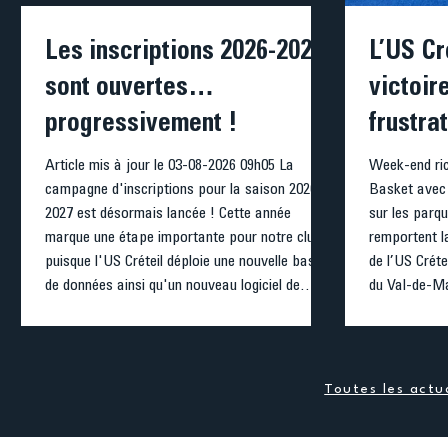
Les inscriptions 2026-2027
L’US Cr
sont ouvertes…
victoir
progressivement !
frustra
Article mis à jour le 03-08-2026 09h05 La
Week-end ric
campagne d'inscriptions pour la saison 2026-
Basket avec 
2027 est désormais lancée ! Cette année
sur les parq
marque une étape importante pour notre club
remportent 
puisque l'US Créteil déploie une nouvelle base
de l’US Crét
de données ainsi qu'un nouveau logiciel de
du Val-de-Ma
gestion des inscriptions. Cette évolution nous
face à US Iv
permettra d'offrir à tous nos adhérents un
se sont impo
parcours d'inscription plus simple, plus
intense et se
sécurisé et plus pratique. La mise en place de
récompense p
Toutes les actua
ce nouvel outil nécessite toutefois un im
saison de la 