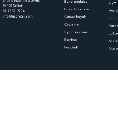
5 rue d'Estienne d'Orves
Boxe anglaise
Gym. 
94000 Créteil
Boxe francaise
Handb
01 42 07 15 74
info@uscreteil.com
Canoë kayak
Judo
Cyclisme
Kara
Cyclotourisme
Lutte
Escrime
Multi
Football
Muscu
Espace club
Offres d'emploi