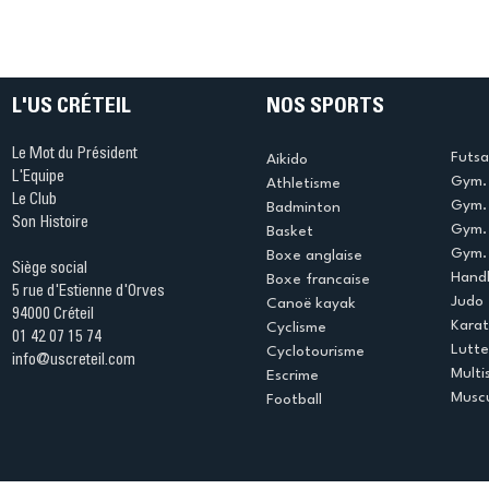
L'US CRÉTEIL
NOS SPORTS
Le Mot du Président
Futsa
Aikido
L'Equipe
Gym. 
Athletisme
Le Club
Gym. 
Badminton
Son Histoire
Gym.
Basket
Gym. 
Boxe anglaise
Siège social
Handb
Boxe francaise
5 rue d'Estienne d'Orves
Judo
Canoë kayak
94000 Créteil
Kara
Cyclisme
01 42 07 15 74
Lutte
Cyclotourisme
info@uscreteil.com
Multi
Escrime
Muscu
Football