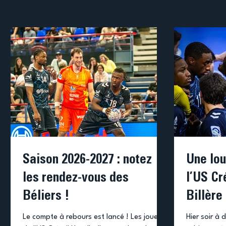
Saison 2026-2027 : notez
Une lou
les rendez-vous des
l’US Cr
Béliers !
Billère
Le compte à rebours est lancé ! Les joueurs
Hier soir à 