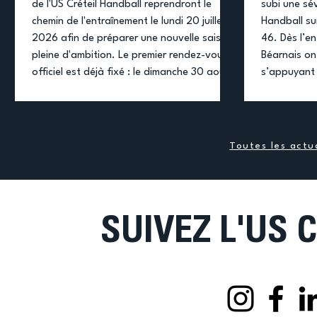
de l'US Créteil Handball reprendront le
subi une sév
chemin de l'entraînement le lundi 20 juillet
Handball su
2026 afin de préparer une nouvelle saison
46. Dès l’en
pleine d'ambition. Le premier rendez-vous
Béarnais on
officiel est déjà fixé : le dimanche 30 août
s’appuyant 
à 17h00, les Béliers recevront Cherbourg
rapides et u
au Palais des Sports Robert Oubron à
redoutable.
l'occasion du 1er tour de la Coupe de
répondre co
France. Une semaine plus tard, le
ont rapideme
Toutes les actua
championnat de ProLigue débutera avec
densité phys
un déplacement à Besançon. Les mat
réactivité 
SUIVEZ L'US 