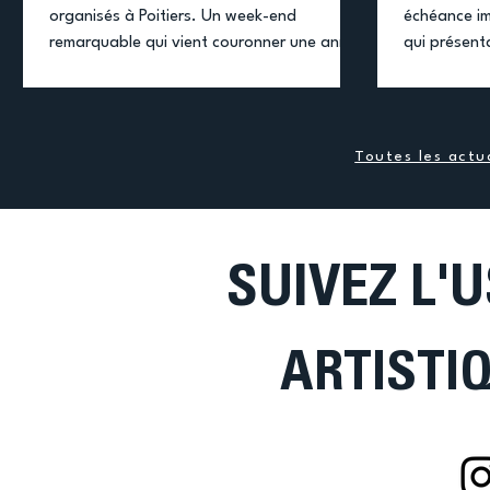
organisés à Poitiers. Un week-end
échéance imp
remarquable qui vient couronner une année
qui présent
riche en performances au plus haut niveau
l’ambition 
national. Tout au long de la saison, l'US
lors de cett
Créteil GAF a été représenté sur l’ensemble
d’optimiser 
des Championnats de France, démontrant
technique av
Toutes les actua
l’excellence de sa formation et la qualité
les effectif
du travail accompli par ses gymnastes et
formations 
so
SUIVEZ L'
ARTISTI