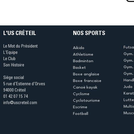
L'US CRÉTEIL
NOS SPORTS
Le Mot du Président
Futsa
Aikido
L'Equipe
Gym. 
Athletisme
Le Club
Gym. 
Badminton
Son Histoire
Gym.
Basket
Gym. 
Boxe anglaise
Siège social
Handb
Boxe francaise
5 rue d'Estienne d'Orves
Judo
Canoë kayak
94000 Créteil
Kara
Cyclisme
01 42 07 15 74
Lutte
Cyclotourisme
info@uscreteil.com
Multi
Escrime
Muscu
Football