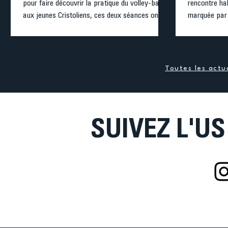
pour faire découvrir la pratique du volley-ball
rencontre ha
aux jeunes Cristoliens, ces deux séances ont
marquée par 
rencontré un bel engouement. Le club remercie
Dès l’entame,
l’ensemble des participants pour leur présence,
est composé
leur enthousiasme et leur implication. Les
Laurent, Laet
encadrants ont eu le plaisir de partager leur
rythme. Conc
Toutes les actua
passion et d’initie
s’adjugent le
SUIVEZ L'US