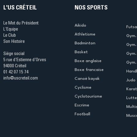
L'US CRÉTEIL
NOS SPORTS
Le Mot du Président
Aikido
Futsa
L'Equipe
Athletisme
Le Club
Gym. 
Son Histoire
Badminton
Gym. 
Basket
Gym.
Siège social
5 rue d'Estienne d'Orves
Boxe anglaise
Gym. 
94000 Créteil
Boxe francaise
Handb
01 42 07 15 74
info@uscreteil.com
Canoë kayak
Judo
Cyclisme
Kara
Cyclotourisme
Lutte
Escrime
Multi
Football
Muscu