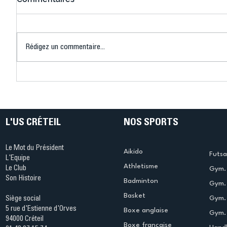
Aurevoir Tokyo !
Retour à
Rédigez un commentaire...
L'US CRÉTEIL
NOS SPORTS
Le Mot du Président
Aikido
Futsa
L'Equipe
Athletisme
Le Club
Gym. 
Son Histoire
Badminton
Gym. 
Basket
Gym.
Siège social
5 rue d'Estienne d'Orves
Boxe anglaise
Gym. 
94000 Créteil
Boxe francaise