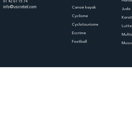
Handb
01 42 07 15 74
info@uscreteil.com
Canoë kayak
Judo
Cyclisme
Kara
Cyclotourisme
Lutte
Escrime
Multi
Football
Muscu
Espace club
Offres d'emploi