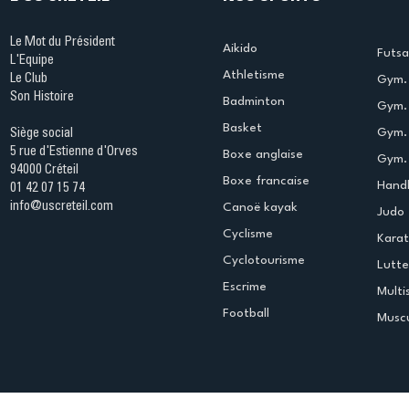
Le Mot du Président
Aikido
Futsa
L'Equipe
Athletisme
Le Club
Gym. 
Son Histoire
Badminton
Gym. 
Basket
Gym.
Siège social
5 rue d'Estienne d'Orves
Boxe anglaise
Gym. 
94000 Créteil
Boxe francaise
Handb
01 42 07 15 74
info@uscreteil.com
Canoë kayak
Judo
Cyclisme
Kara
Cyclotourisme
Lutte
Escrime
Multi
Football
Muscu