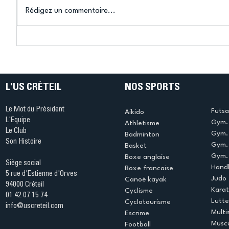
Rédigez un commentaire...
Savate : Éléonore Leclere
Le marra
Messebel au sommet de
l’US Crét
l’Europe
inspiran
Saccoh
L'US CRÉTEIL
NOS SPORTS
Le Mot du Président
Futsa
Aikido
L'Equipe
Gym. 
Athletisme
Le Club
Gym. 
Badminton
Son Histoire
Gym.
Basket
Gym. 
Boxe anglaise
Siège social
Handb
Boxe francaise
5 rue d'Estienne d'Orves
Judo
Canoë kayak
94000 Créteil
Kara
Cyclisme
01 42 07 15 74
Lutte
Cyclotourisme
info@uscreteil.com
Multi
Escrime
Muscu
Football