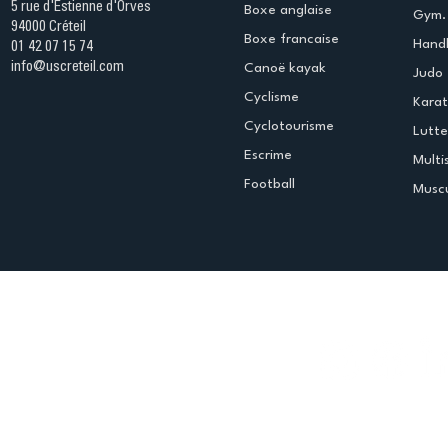
5 rue d'Estienne d'Orves
Boxe anglaise
Gym. 
94000 Créteil
Boxe francaise
Handb
01 42 07 15 74
info@uscreteil.com
Canoë kayak
Judo
Cyclisme
Kara
Cyclotourisme
Lutte
Escrime
Multi
Football
Muscu
Espace club
Offres d'emploi