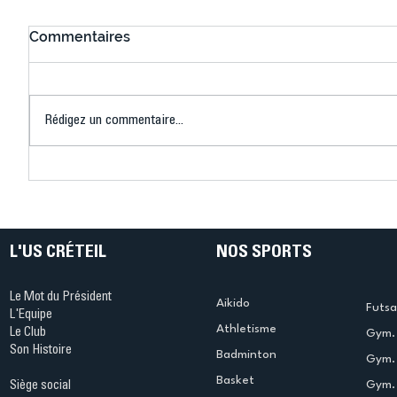
Commentaires
Rédigez un commentaire...
Connaissez-vous le Dark
L’US Crét
Ping ? Quand le tennis de
termine 
table s'illumine à Créteil !
beauté !
L'US CRÉTEIL
NOS SPORTS
Le Mot du Président
Aikido
Futsa
L'Equipe
Athletisme
Le Club
Gym. 
Son Histoire
Badminton
Gym. 
Basket
Gym.
Siège social