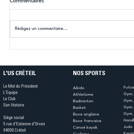
Commentaires
Rédigez un commentaire...
Connaissez-vous le Dark
L’US Crét
Ping ? Quand le tennis de
termine 
table s'illumine à Créteil !
beauté !
L'US CRÉTEIL
NOS SPORTS
Le Mot du Président
Futsa
Aikido
L'Equipe
Gym. 
Athletisme
Le Club
Gym. 
Badminton
Son Histoire
Gym.
Basket
Gym. 
Boxe anglaise
Siège social
Handb
Boxe francaise
5 rue d'Estienne d'Orves
Judo
Canoë kayak
94000 Créteil
Kara