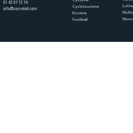
Cyclisme
01 42 07 15 74
Lutte
Cyclotourisme
info@uscreteil.com
Multi
Escrime
Muscu
Football
Espace club
Offres d'emploi