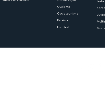
Judo
Cyclisme
Kara
Cyclotourisme
Lutte
Escrime
Multi
Football
Muscu
Espace club
Offres d'emploi