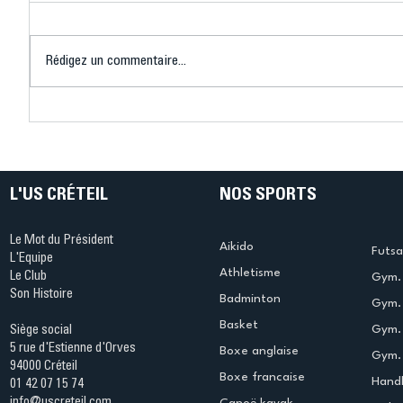
Rédigez un commentaire...
Mary-Ambre Moluh : « Mon
Les insc
objectif, c'est Los Angeles
sont ouv
2028 »
progress
L'US CRÉTEIL
NOS SPORTS
Le Mot du Président
Aikido
Futsa
L'Equipe
Athletisme
Le Club
Gym. 
Son Histoire
Badminton
Gym. 
Basket
Gym.
Siège social
5 rue d'Estienne d'Orves
Boxe anglaise
Gym. 
94000 Créteil
Boxe francaise
Handb
01 42 07 15 74
info@uscreteil.com
Canoë kayak