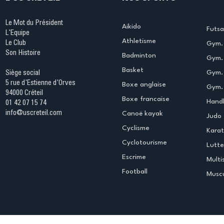
Le Mot du Président
Aikido
Futsa
L'Equipe
Athletisme
Le Club
Gym. 
Son Histoire
Badminton
Gym. 
Basket
Gym.
Siège social
5 rue d'Estienne d'Orves
Boxe anglaise
Gym. 
94000 Créteil
Boxe francaise
Handb
01 42 07 15 74
info@uscreteil.com
Canoë kayak
Judo
Cyclisme
Kara
Cyclotourisme
Lutte
Escrime
Multi
Football
Muscu