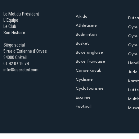
Le Mot du Président
Aikido
Futsa
L'Equipe
Athletisme
Le Club
Gym. 
Son Histoire
Badminton
Gym. 
Basket
Gym.
Siège social
5 rue d'Estienne d'Orves
Boxe anglaise
Gym. 
94000 Créteil
Boxe francaise
Handb
01 42 07 15 74
info@uscreteil.com
Canoë kayak
Judo
Cyclisme
Kara
Cyclotourisme
Lutte
Escrime
Multi
Football
Muscu