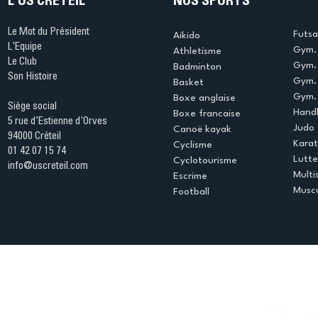
L'US CRÉTEIL
NOS SPORTS
Le Mot du Président
Futsa
Aikido
L'Equipe
Gym. 
Athletisme
Le Club
Gym. 
Badminton
Son Histoire
Gym.
Basket
Gym. 
Boxe anglaise
Siège social
Handb
Boxe francaise
5 rue d'Estienne d'Orves
Judo
Canoë kayak
94000 Créteil
Kara
Cyclisme
01 42 07 15 74
Lutte
Cyclotourisme
info@uscreteil.com
Multi
Escrime
Muscu
Football
Espace club
Offres d'emploi