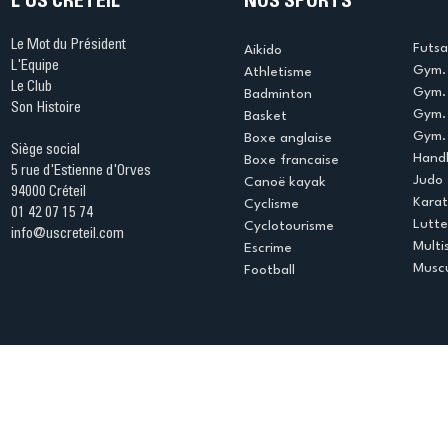
L'US CRÉTEIL
NOS SPORTS
Le Mot du Président
Futsa
Aikido
L'Equipe
Gym. 
Athletisme
Le Club
Gym. 
Badminton
Son Histoire
Gym.
Basket
Gym. 
Boxe anglaise
Siège social
Handb
Boxe francaise
5 rue d'Estienne d'Orves
Judo
Canoë kayak
94000 Créteil
Kara
Cyclisme
01 42 07 15 74
Lutte
Cyclotourisme
info@uscreteil.com
Multi
Escrime
Muscu
Football
Espace club
Offres d'emploi