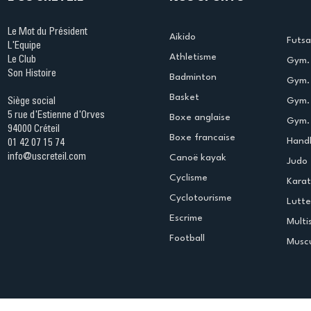
Le Mot du Président
Aikido
Futsa
L'Equipe
Athletisme
Le Club
Gym. 
Son Histoire
Badminton
Gym. 
Basket
Gym.
Siège social
5 rue d'Estienne d'Orves
Boxe anglaise
Gym. 
94000 Créteil
Boxe francaise
Handb
01 42 07 15 74
info@uscreteil.com
Canoë kayak
Judo
Cyclisme
Kara
Cyclotourisme
Lutte
Escrime
Multi
Football
Muscu