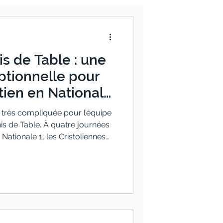
is de Table : une
tionnelle pour
tien en Nationale
 très compliquée pour l’équipe
nis de Table. À quatre journées
Nationale 1, les Cristoliennes
 de leur poule et voyaient le
usement. Mais l'équipe,
, Vony-Ange Randriantsoa,
, Ashling Yvon et Sannah Lagsir,
 a réalisé une fin de saison