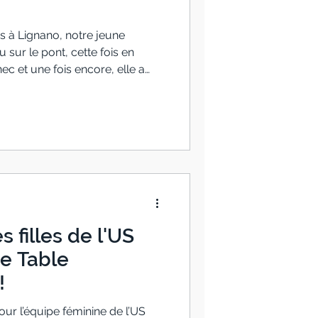
 à Lignano, notre jeune
 sur le pont, cette fois en
c et une fois encore, elle a
te ! Un niveau de jeu en
u réalise au WTT Senec un
e que lors de sa précédente
e finale en U15 1/4 de finale en
ent qui s’est achevé à la belle
in, l’une des
s filles de l'US
de Table
!
ur l’équipe féminine de l’US