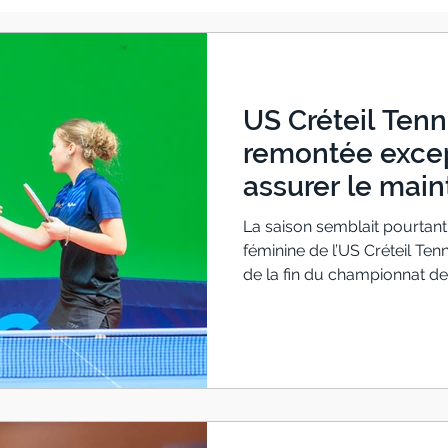
US Créteil Tenn
remontée excep
assurer le main
1
La saison semblait pourtant
féminine de l’US Créteil Ten
de la fin du championnat de 
occupaient la dernière place
maintien s’éloigner dangere
composée de Marie Chapet
Chloé Lefèvre, Lilou Étienne
n’a jamais baissé les bras et
exceptionnelle en enchaîn