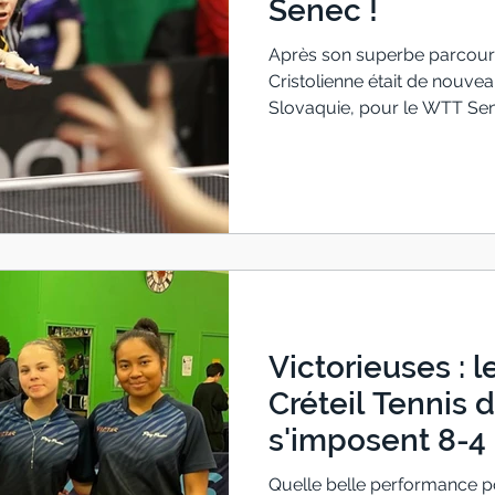
Senec !
Après son superbe parcours
Cristolienne était de nouveau
Slovaquie, pour le WTT Sene
brillamment répondu présen
constante progression Lilo
parcours encore plus solid
sortie internationale : 1/8 d
U17 Un magnifique cheminem
face à la Coréenne Jeong Ye
Victorieuses : le
Créteil Tennis 
s'imposent 8-4 
Quelle belle performance po