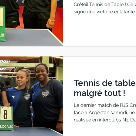
Créteil Tennis de Table ! Ce
signé une victoire éclatante 
Pierraise, dans une rencontr
a un an, lors de leur précéd
Cristoliennes s’étaient lour
même équipe. Un score sévè
moteur tout au long de la re
une préparation rigoure
Tennis de table
malgré tout !
Le dernier match de l’US Cré
face à Argentan samedi, ne r
réalisée en interclubs N1. 
décembre dernier, les Cristo
maintien à l’échelon supérie