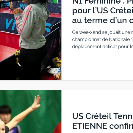
N1 Féminine : P
pour l’US Créte
au terme d’un 
Ce week-end se jouait une 
championnat de Nationale 1
déplacement délicat pour les
de Cergy-Pontoise, une fo
exclusivement de joueuses i
premiers échanges, le ton é
haut niveau, engagé, où ch
joueuses de l’US Créteil ont 
proposant un jeu généreux 
US Créteil Tenni
ETIENNE confi