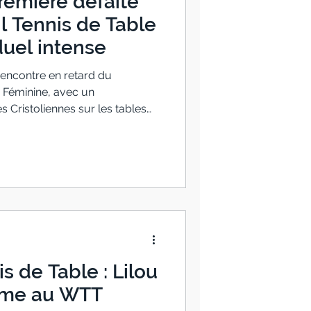
remière défaite
il Tennis de Table
duel intense
rencontre en retard du
 Féminine, avec un
 Cristoliennes sur les tables
rmation redoutable composée
nternationales. Dès les
tait donné : un affrontement de
aque point comptait. Les
livré une prestation solide,
et combatif, mais ont finaleme
s de Table : Lilou
rme au WTT