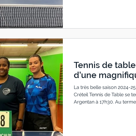
de leur poule !
Tennis de table
d’une magnifiqu
La très belle saison 2024-25
Créteil Tennis de Table se t
Argentan à 17h30. Au terme
les Cristoliennes ont d’abor
interclubs N2 en décembre p
en N1. Elles méritent que 
encourager une dernière foi