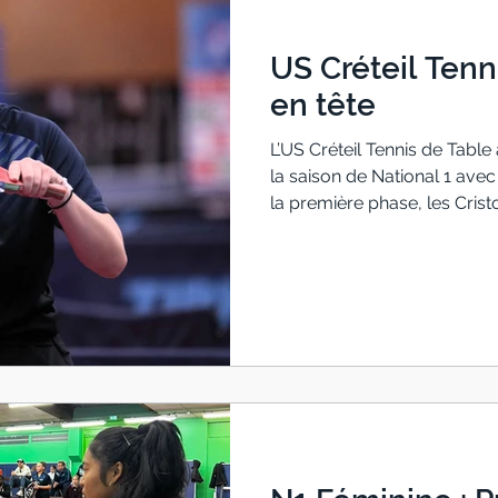
US Créteil Tenn
en tête
L’US Créteil Tennis de Tabl
la saison de National 1 avec
la première phase, les Cris
confirmer leurs excellents r
exigeant. Le point sur la sai
première phase, l’US Crétei
marquantes, notamment à d
(8–2). Derniers résultats Cré
Argentan 0 – 8 Créteil Créte