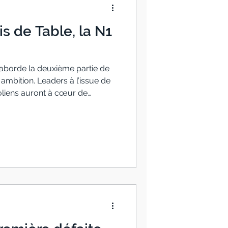
is de Table, la N1
e aborde la deuxième partie de
 ambition. Leaders à l’issue de
toliens auront à cœur de
ésultats lors d’un calendrier
son Solide tout au long de la
l a signé des performances
omicile face à Joué-lès-Tours
teil 6 – 8 Pontoise Cergy
i