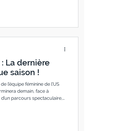
 : La dernière
e saison !
 de l’équipe féminine de l’US
erminera demain, face à
 d’un parcours spectaculaire,
d fini championnes des
uis ont assuré leur maintien
vous veniez nombreux pour les
s à Dassibat.