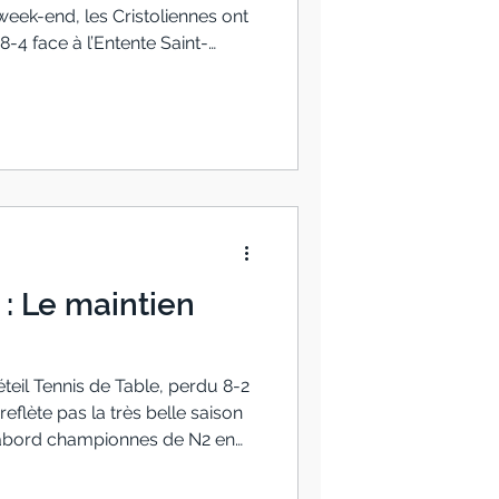
 week-end, les Cristoliennes ont
8-4 face à l’Entente Saint-
e aux allures de revanche. Il y
ente confrontation, les
dement inclinées 8-0 face à cette
re, mais qui aura servi de
ncontre. Cette fois, grâce à
 : Le maintien
teil Tennis de Table, perdu 8-2
eflète pas la très belle saison
D’abord championnes de N2 en
liennes ont acquis leur
ur et terminent 6èmes (sur 8)