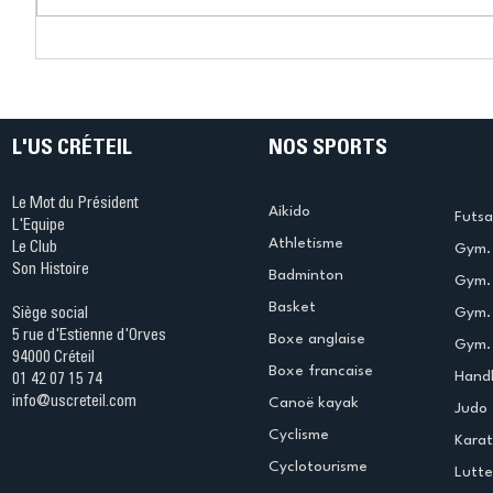
Connaissez-vous le Dark
L’US Crét
Ping ? Quand le tennis de
termine 
table s'illumine à Créteil !
beauté !
L'US CRÉTEIL
NOS SPORTS
Le Mot du Président
Aikido
Futsa
L'Equipe
Athletisme
Le Club
Gym. 
Son Histoire
Badminton
Gym. 
Basket
Gym.
Siège social
5 rue d'Estienne d'Orves
Boxe anglaise
Gym. 
94000 Créteil
Boxe francaise
Handb
01 42 07 15 74
info@uscreteil.com
Canoë kayak
Judo
Cyclisme
Kara
Cyclotourisme
Lutte