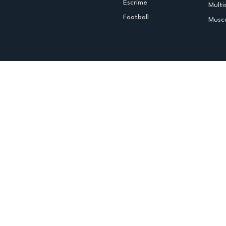
Escrime
Multi
Football
Muscu
Espace club
Offres d'emploi