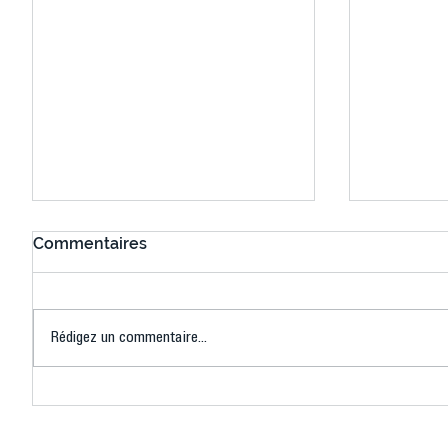
Commentaires
Rédigez un commentaire...
Connaissez-vous le Dark
L’US Crét
Ping ? Quand le tennis de
termine 
table s'illumine à Créteil !
beauté !