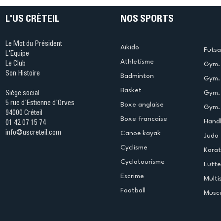
L'US CRÉTEIL
NOS SPORTS
Le Mot du Président
Aikido
Futsa
L'Equipe
Athletisme
Le Club
Gym. 
Son Histoire
Badminton
Gym. 
Basket
Gym.
Siège social
5 rue d'Estienne d'Orves
Boxe anglaise
Gym. 
94000 Créteil
Boxe francaise
Handb
01 42 07 15 74
info@uscreteil.com
Canoë kayak
Judo
Cyclisme
Kara
Cyclotourisme
Lutte
Escrime
Multi
Football
Muscu