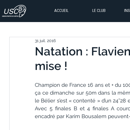
ACCUEIL
LE CLUB
IN
31 juil. 2016
Natation : Flavie
mise !
Champion de France 16 ans et + du 100m
ça ce dimanche sur 50m dans la même s
le Bélier s’est « contenté » d’un 24’’28 
Avec 5 finales B et 4 finales A couro
encadré par Karim Bousalem peuvent-êt