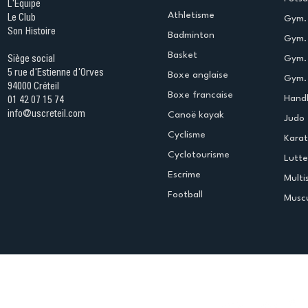
L'Equipe
Athletisme
Le Club
Gym. 
Son Histoire
Badminton
Gym. 
Basket
Gym.
Siège social
5 rue d'Estienne d'Orves
Boxe anglaise
Gym. 
94000 Créteil
Boxe francaise
Handb
01 42 07 15 74
info@uscreteil.com
Canoë kayak
Judo
Cyclisme
Kara
Cyclotourisme
Lutte
Escrime
Multi
Football
Muscu
Espace club