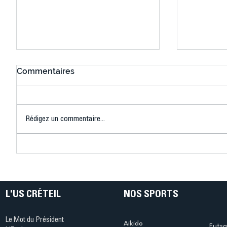
Commentaires
Rédigez un commentaire...
Connaissez-vous le Dark
L’US Crét
Ping ? Quand le tennis de
termine 
table s'illumine à Créteil !
beauté !
L'US CRÉTEIL
NOS SPORTS
Le Mot du Président
Aikido
Futsa