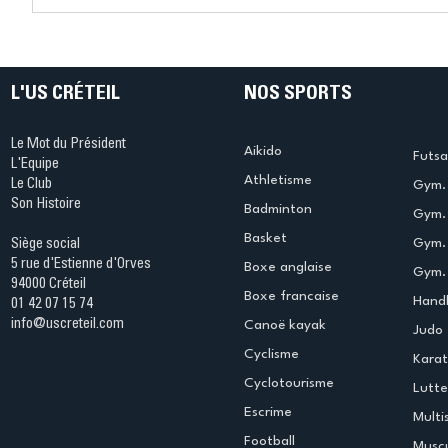
Ping ? Quand le tennis de
termine 
table s'illumine à Créteil !
beauté !
L'US CRÉTEIL
NOS SPORTS
Le Mot du Président
Aikido
Futsa
L'Equipe
Athletisme
Le Club
Gym. 
Son Histoire
Badminton
Gym. 
Basket
Gym.
Siège social
5 rue d'Estienne d'Orves
Boxe anglaise
Gym. 
94000 Créteil
Boxe francaise
Handb
01 42 07 15 74
info@uscreteil.com
Canoë kayak
Judo
Cyclisme
Kara
Cyclotourisme
Lutte
Escrime
Multi
Football
Muscu