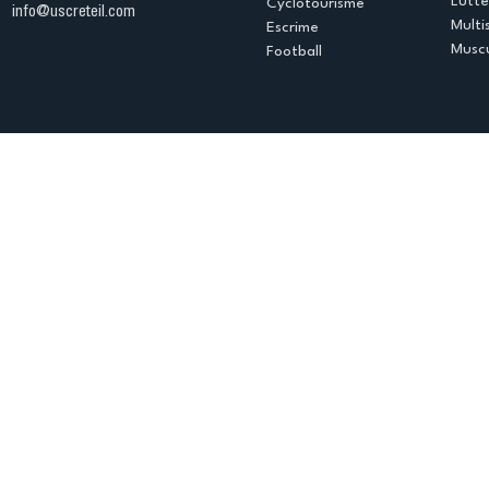
Lutte
Cyclotourisme
info@uscreteil.com
Multi
Escrime
Muscu
Football
Espace club
Offres d'emploi