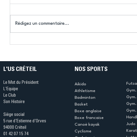
Rédigez un commentaire...
Connaissez-vous le Dark
L’US Crét
Ping ? Quand le tennis de
termine 
table s'illumine à Créteil !
beauté !
L'US CRÉTEIL
NOS SPORTS
Le Mot du Président
Futsa
Aikido
L'Equipe
Gym. 
Athletisme
Le Club
Gym. 
Badminton
Son Histoire
Gym.
Basket
Gym. 
Boxe anglaise
Siège social
Handb
Boxe francaise
5 rue d'Estienne d'Orves
Judo
Canoë kayak
94000 Créteil
Kara
Cyclisme
01 42 07 15 74